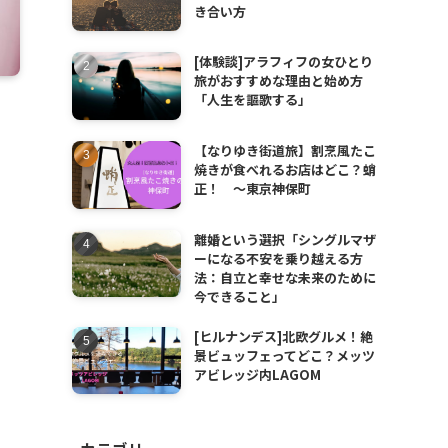
き合い方
[体験談]アラフィフの女ひとり
旅がおすすめな理由と始め方
「人生を謳歌する」
【なりゆき街道旅】割烹風たこ
焼きが食べれるお店はどこ？蛸
正！ 〜東京神保町
離婚という選択「シングルマザ
ーになる不安を乗り越える方
法：自立と幸せな未来のために
今できること」
[ヒルナンデス]北欧グルメ！絶
景ビュッフェってどこ？メッツ
アビレッジ内LAGOM