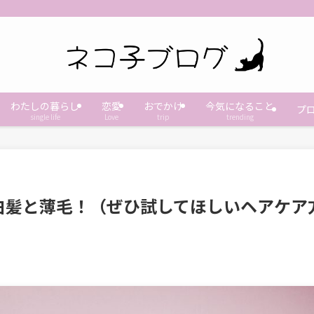
わたしの暮らし
恋愛
おでかけ
今気になること
プ
single life
Love
trip
trending
白髪と薄毛！（ぜひ試してほしいヘアケア